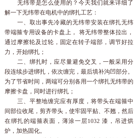
无纬带是怎么使用的？今天我们就来详细了
解一下无纬带在电机中的绑扎工艺：
一、取出事先冷藏的无纬带安装在绑扎无纬
带端箍专用设备的卡盘上， 将无纬带整体拉出，
通过摩擦轮及过轮，固定在转子端部，调节好拉
力，开始绑扎；
二、绑扎时，应尽量避免交叉，一般采用分
段连续步进绑扎，依次缠完，最后填补沟凹部分。
为了节省时间，两端可分别各用一个绑扎无纬带的
摩擦卡盘，同时进行绑扎；
三、平整地缠完应有厚度，将带头在端箍中
间部位收尾，剪齐带头，使牢固平贴、不翘，然后
在绑扎的端箍表面，薄涂一层1032 漆，吊进烘
炉，加热固化。