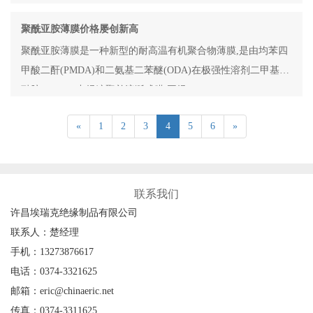
聚酰亚胺薄膜价格屡创新高
聚酰亚胺薄膜是一种新型的耐高温有机聚合物薄膜,是由均苯四
甲酸二酐(PMDA)和二氨基二苯醚(ODA)在极强性溶剂二甲基乙
酰胺(DMAC)中经缩聚并流涎成膜,再经
«
1
2
3
4
5
6
»
联系我们
许昌埃瑞克绝缘制品有限公司
联系人：楚经理
手机：13273876617
电话：0374-3321625
邮箱：eric@chinaeric.net
传真：0374-3311625