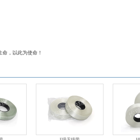
命，以此为使命！
带
F级无纬带