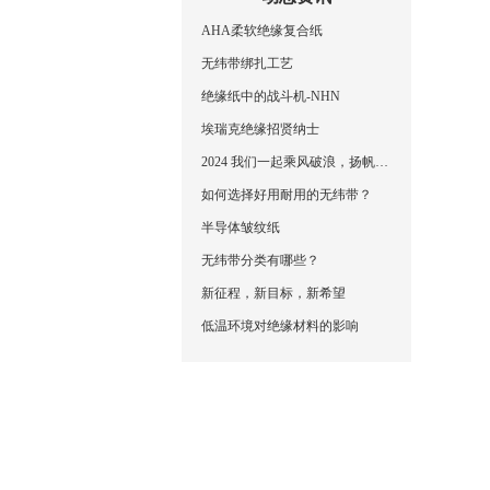
AHA柔软绝缘复合纸
无纬带绑扎工艺
绝缘纸中的战斗机-NHN
埃瑞克绝缘招贤纳士
2024 我们一起乘风破浪，扬帆起航，再创辉煌！
如何选择好用耐用的无纬带？
半导体皱纹纸
无纬带分类有哪些？
新征程，新目标，新希望
低温环境对绝缘材料的影响