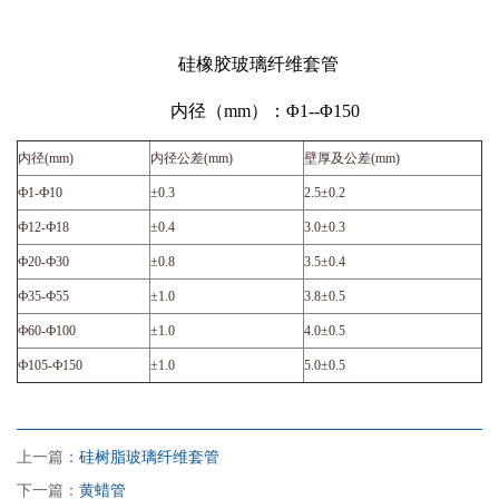
硅橡胶玻璃纤维套管
内径（mm）：Φ1--Φ150
内径(mm)
内径公差(mm)
壁厚及公差(mm)
Ф1-Ф10
±0.3
2.5±0.2
Ф12-Ф18
±0.4
3.0±0.3
Ф20-Ф30
±0.8
3.5±0.4
Ф35-Ф55
±1.0
3.8±0.5
Ф60-Ф100
±1.0
4.0±0.5
Ф105-Ф150
±1.0
5.0±0.5
上一篇：
硅树脂玻璃纤维套管
下一篇：
黄蜡管