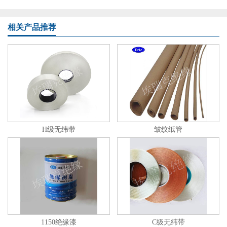
相关产品推荐
H级无纬带
皱纹纸管
1150绝缘漆
C级无纬带